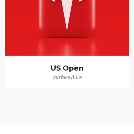
US Open
Surface dure